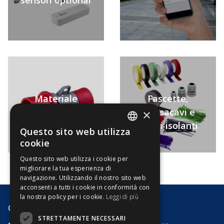
Materiale
Fascette,
elettrico
pressacavi e
×
nastri isolanti
Questo sito web utilizza
ITALIAN
cookie
ENGLISH
Questo sito web utilizza i cookie per
migliorare la tua esperienza di
navigazione. Utilizzando il nostro sito web
acconsenti a tutti i cookie in conformità con
la nostra policy per i cookie.
Leggi di più
G8 Motori s.r.l.
STRETTAMENTE NECESSARI