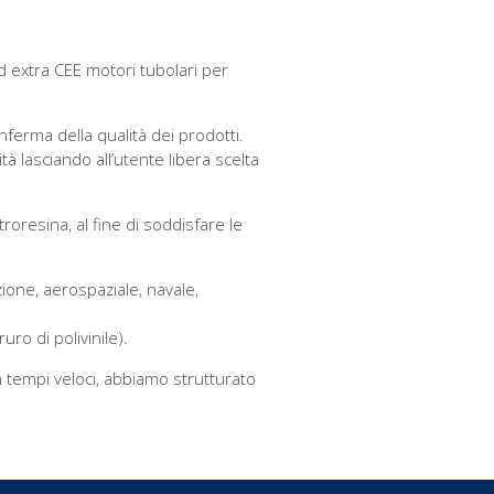
d extra CEE motori tubolari per
nferma della qualità dei prodotti.
à lasciando all’utente libera scelta
roresina, al fine di soddisfare le
zione, aerospaziale, navale,
uro di polivinile).
n tempi veloci, abbiamo strutturato