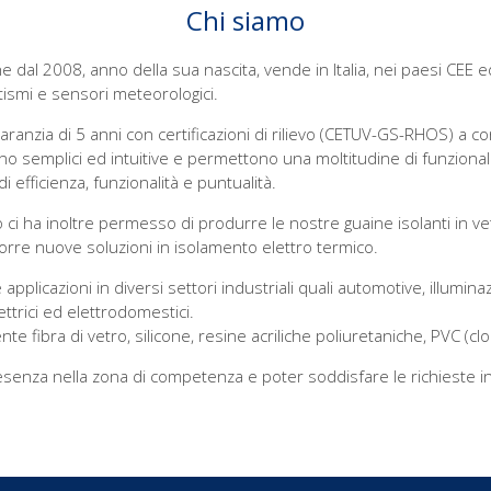
Chi siamo
 dal 2008, anno della sua nascita, vende in Italia, nei paesi CEE e
ismi e sensori meteorologici.
garanzia di 5 anni con certificazioni di rilievo (CETUV-GS-RHOS) a co
 semplici ed intuitive e permettono una moltitudine di funzionalit
 efficienza, funzionalità e puntualità.
 ci ha inoltre permesso di produrre le nostre guaine isolanti in vet
porre nuove soluzioni in isolamento elettro termico.
applicazioni in diversi settori industriali quali automotive, illumina
ettrici ed elettrodomestici.
nte fibra di vetro, silicone, resine acriliche poliuretaniche, PVC (clor
presenza nella zona di competenza e poter soddisfare le richieste i