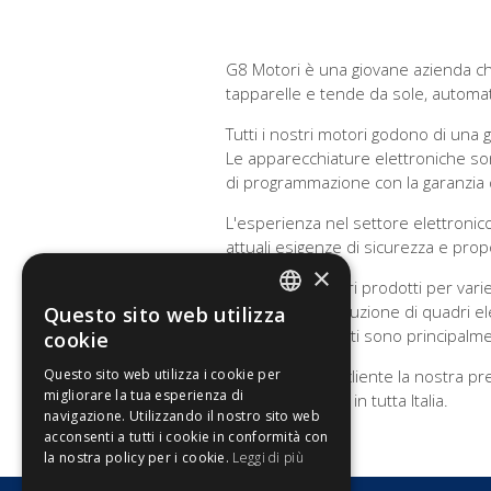
G8 Motori è una giovane azienda che
tapparelle e tende da sole, automat
Tutti i nostri motori godono di una 
Le apparecchiature elettroniche sono
di programmazione con la garanzia di
L'esperienza nel settore elettronico
attuali esigenze di sicurezza e pro
×
Vendiamo i nostri prodotti per varie 
ferroviario, costruzione di quadri el
Questo sito web utilizza
ITALIAN
I materiali utilizzati sono principalme
cookie
ENGLISH
Questo sito web utilizza i cookie per
Per garantire al cliente la nostra 
migliorare la tua esperienza di
una rete vendita in tutta Italia.
navigazione. Utilizzando il nostro sito web
acconsenti a tutti i cookie in conformità con
la nostra policy per i cookie.
Leggi di più