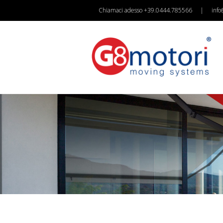
Chiamaci adesso +39.0444.785566
|
info