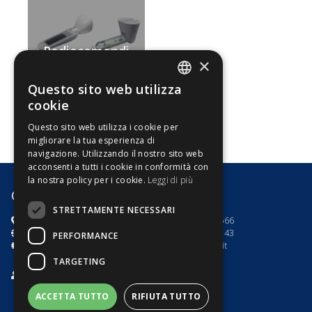
Radiocomandi
×
e sensori
optional
Questo sito web utilizza
ITALIAN
cookie
ENGLISH
Questo sito web utilizza i cookie per
migliorare la tua esperienza di
navigazione. Utilizzando il nostro sito web
acconsenti a tutti i cookie in conformità con
la nostra policy per i cookie.
Leggi di più
G8 Motori s.r.l.
STRETTAMENTE NECESSARI
via dell'Artigianato 7
+39.0444.785566
Toara di Villaga (VI) - Italia
+39.0444.782143
PERFORMANCE
P.IVA e C.F 03535100246
info@g8motori.it
TARGETING
Privacy Policy
/
Cookies Policy
ACCETTA TUTTO
RIFIUTA TUTTO