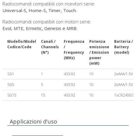
Radiocomandi compatibili con ricevitori serie:
Universal-S, Home-S, Timer, Touch.
Radiocomandi compatibili con motori serie:
Evol, MTE, Ermetic, Genesis e MRB.
Modello/Model
Canali /
Frequenza
Potenza
Batteria /
Codice/Code
Channels
/
emissione
Battery
(N°)
Frequency
/ Emission
(model)
(MHz)
power
(mW)
SG1
1
433.92
10
2xAAA/1.5V
SG5
5
433.92
10
2xAAA/1.5V
SG15
15
433.92
10
1xCR2450/3
Applicazioni d'uso