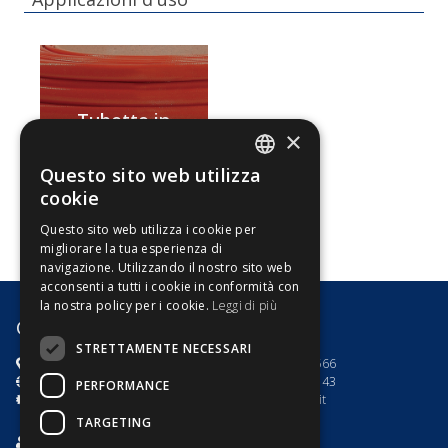
Tubetto in
×
fibra di vetro /
silicone
Questo sito web utilizza
ITALIAN
cookie
ENGLISH
Questo sito web utilizza i cookie per
migliorare la tua esperienza di
navigazione. Utilizzando il nostro sito web
acconsenti a tutti i cookie in conformità con
la nostra policy per i cookie.
Leggi di più
G8 Motori s.r.l.
STRETTAMENTE NECESSARI
via dell'Artigianato 7
+39.0444.785566
Toara di Villaga (VI) - Italia
+39.0444.782143
PERFORMANCE
P.IVA e C.F 03535100246
info@g8motori.it
TARGETING
Privacy Policy
/
Cookies Policy