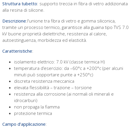
Struttura tubetto
: supporto treccia in fibra di vetro addizionata
alla resina di silicone.
Descrizione
:l'unione tra fibra di vetro e gomma siliconica,
tramite un processo termico, garantisce alla guaina tipo TVS 7.0
kV buone proprietà dielettriche, resistenza al calore,
autoestinguenza, morbidezza ed elasticità.
Caratteristiche
:
isolamento elettrico: 7.0 kV (classe termica H)
temperatura d’esercizio: da –60°c a +200°c (per alcuni
minuti può sopportare punte a +250°c)
discreta resistenza meccanica
elevata flessibilità – trazione – torsione
resistenza alla corrosione (ai normali oli minerali e
idrocarburi)
non propaga la fiamma
protezione termica
Campo d’applicazione
: