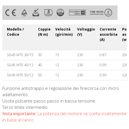
Modello /
Coppie
Velocità
Voltaggio
Corrente
Pot
Codice
(N m)
(giri/min)
(V)
assorbita
ass
(A)
(w)
SG45 MTE 30/15
30
15
230
0.87
200
SG45 MTE 40/12
40
12
230
0.99
228
SG45 MTE 50/12
50
12
230
0.99
228
Funzione antistrappo e regolazione dei finecorsa con micro
adattamento.
Uscita pulsante passo passo in bassa tensione.
Terzo limite intermedio.
Nota importante:
La potenza del motore va scelta esattamente
in base al carico.