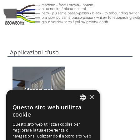
Applicazioni d'uso
Motori per
×
tapparelle
Questo sito web utilizza
ITALIAN
cookie
ENGLISH
Questo sito web utilizza i cookie per
migliorare la tua esperienza di
navigazione. Utilizzando il nostro sito web